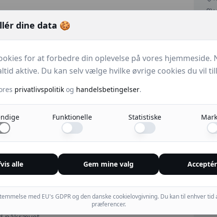
 af Google-anmeldelser for at tiltrække nye
llér dine data 🍪
 traditionelle tilgang – at bede folk om
en på Google og efterlade en anmeldelse –
ate og tog for lang tid.
Pr
ookies for at forbedre din oplevelse på vores hjemmeside.
ltid aktive. Du kan selv vælge hvilke øvrige cookies du vil til
APPII
ores
privatlivspolitik
og
handelsbetingelser
.
s Google Anmeldelsesstander i deres
ndige
Funktionelle
Statistiske
Mark
. Med et enkelt tap på standeren med en
 og gæster ført direkte til Google-
or maksimal synlighed
vis alle
Gem mine valg
Acceptér
 med ét tap – ingen QR-kode nødvendig
temmelse med EU's GDPR og den danske cookielovgivning. Du kan til enhver tid
phones via NFC-teknologi
præferencer.
Goo