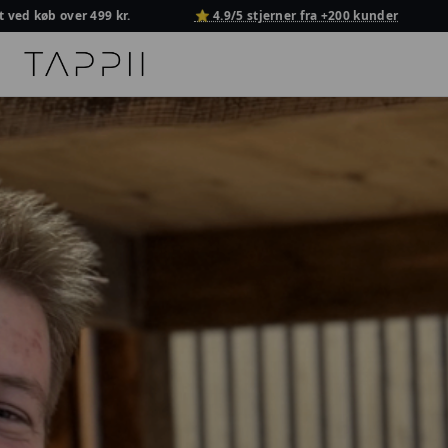
 køb over 499 kr.
⭐ 4.9/5 stjerner fra +200 kunder
🔒 
TAPPII - NFC Visitkort Danmark