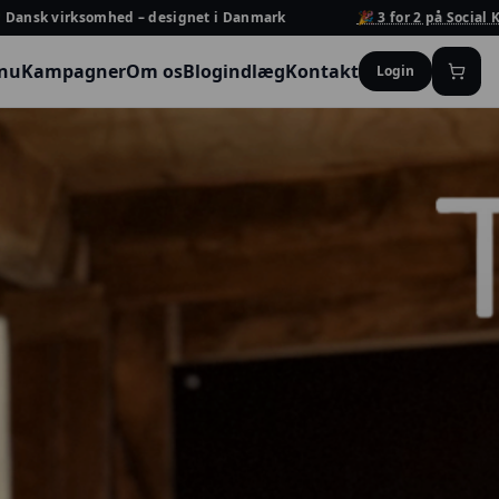
k virksomhed – designet i Danmark
🎉 3 for 2 på Social Keycha
 nu
Kampagner
Om os
Blogindlæg
Kontakt
Login