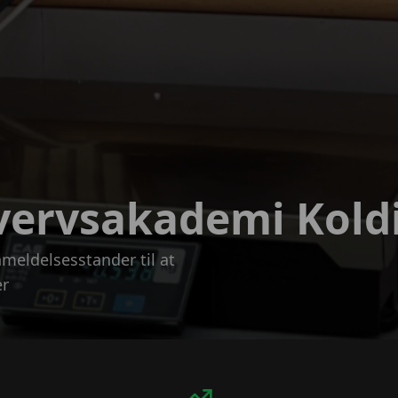
hvervsakademi Kold
meldelsesstander til at
er