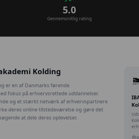
5.0
Gennemsnitlig rating
akademi Kolding
ng er en af Danmarks førende
ed fokus på erhvervsrettede uddannelser.
IB
nde og et stærkt netværk af erhvervspartnere
Ko
tyrke deres online tilstedeværelse og gøre det
Udd
øgende at dele deres oplevelser.
Kol
erh
K