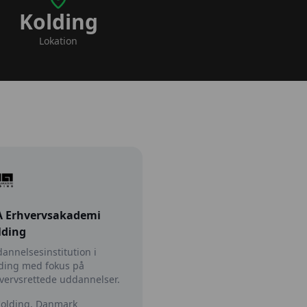
Kolding
Lokation
A Erhvervsakademi
lding
annelsesinstitution i
ding med fokus på
vervsrettede uddannelser.
olding, Danmark