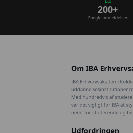
200+
Google anmeldelser
Om IBA Erhvervs
IBA Erhvervsakademi Koldi
uddannelsesinstitutioner m
Med hundredvis af studere
var det vigtigt for IBA at s
nemt for studerende og bes
Udfordringen