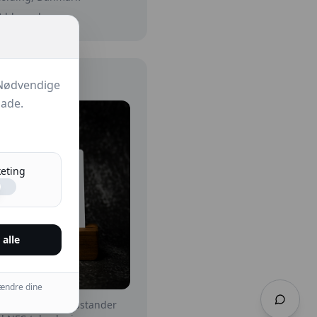
Uddannelse
oduktet
 Nødvendige
lade.
eting
 alle
 ændre dine
gle Anmeldelsesstander