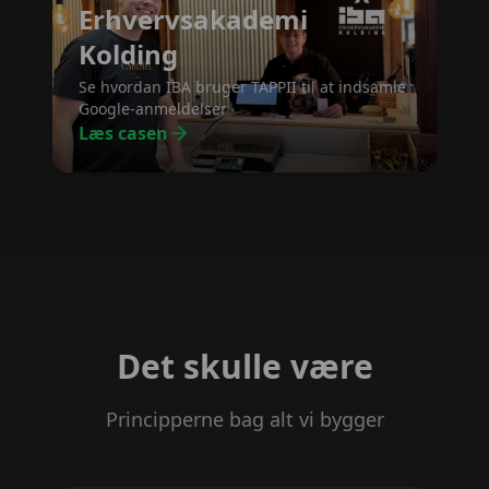
Erhvervsakademi
Kolding
Se hvordan IBA bruger TAPPII til at indsamle
Google-anmeldelser
Læs casen
Det skulle være
Principperne bag alt vi bygger