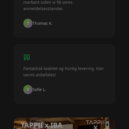
markant siden vi fik vores
anmeldelsesstander.
Thomas K.
T
Fantastisk kvalitet og hurtig levering. Kan
varmt anbefales!
Sofie L.
S
200+ anmeldelser
TAPPII x IBA