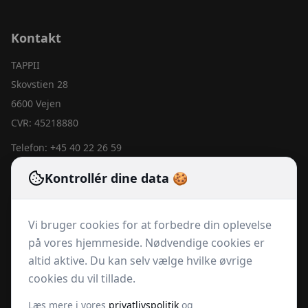
Kontakt
TAPPII
Skovstien 28
6600 Vejen
CVR: 45218880
Telefon:
+45 40 22 26 59
Email:
lennartrachlitz@tappii.dk
Kontrollér dine data 🍪
Hurtige links
Vi bruger cookies for at forbedre din oplevelse
Produkter
på vores hjemmeside. Nødvendige cookies er
Abonnementer
altid aktive. Du kan selv vælge hvilke øvrige
Om os
cookies du vil tillade.
Kontakt
Læs mere i vores
privatlivspolitik
og