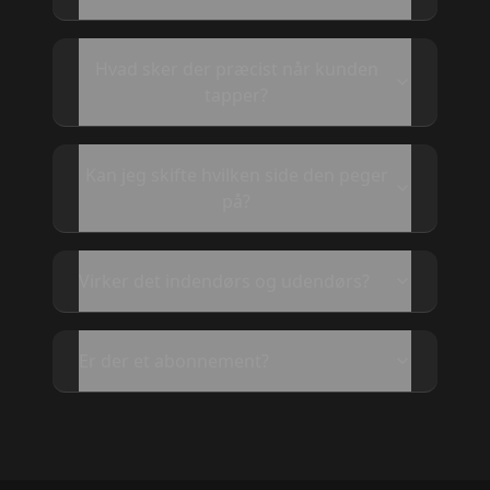
Hvad sker der præcist når kunden
tapper?
Kan jeg skifte hvilken side den peger
på?
Virker det indendørs og udendørs?
Er der et abonnement?