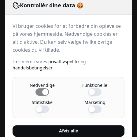
Email:
lennartrachlitz@tappii.dk
Kontrollér dine data 🍪
Hurtige links
Vi bruger cookies for at forbedre din oplevelse
Produkter
på vores hjemmeside. Nødvendige cookies er
Abonnementer
altid aktive. Du kan selv vælge hvilke øvrige
Om os
cookies du vil tillade.
Kontakt
Læs mere i vores
privatlivspolitik
og
Privatlivspolitik
handelsbetingelser
.
Handelsbetingelser
Nødvendige
Funktionelle
Følg os
Statistiske
Marketing
Sikker betaling
Afvis alle