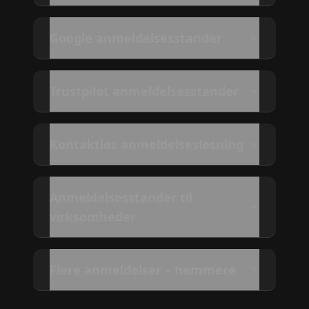
Google anmeldelsesstander
Trustpilot anmeldelsesstander
Kontaktløs anmeldelsesløsning
Anmeldelsesstander til
virksomheder
Flere anmeldelser – nemmere