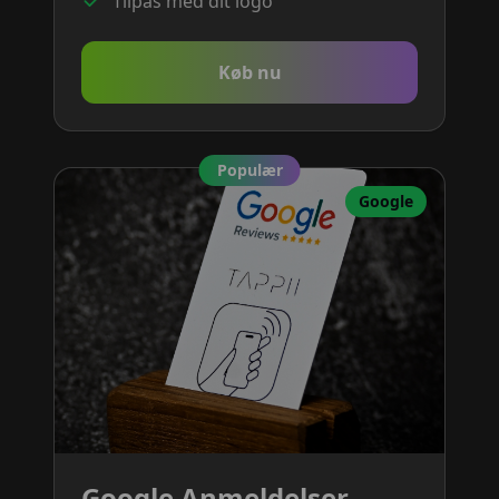
Tilpas med dit logo
Køb nu
Populær
Google
Google Anmeldelser