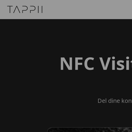
TAPPII - NFC Visitkort Danmark
NFC Visi
Del dine kont