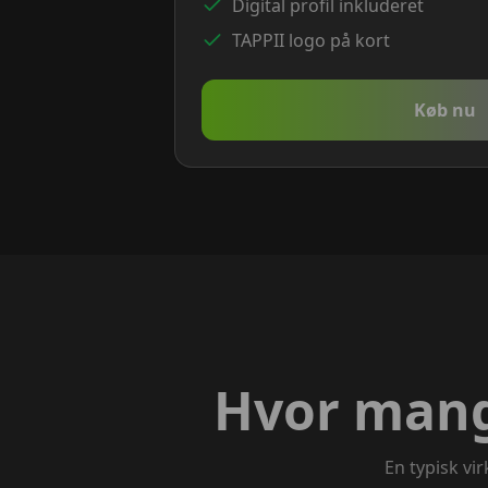
Digital profil inkluderet
TAPPII logo på kort
Køb nu
Hvor mange
En typisk vi