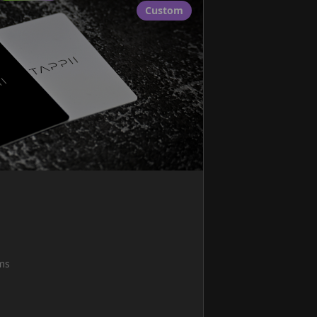
Custom
ms