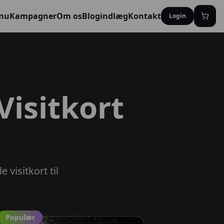
 nu
Kampagner
Om os
Blogindlæg
Kontakt
Login
Visitkort
 visitkort til
Populær