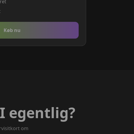
ret
t
Køb nu
I egentlig?
rvisitkort om