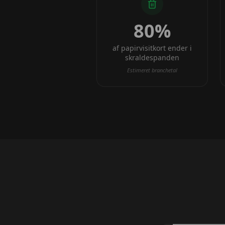
80%
af papirvisitkort ender i
skraldespanden
Estimeret branchetal