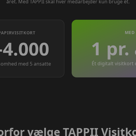
året. Med TAPPII skal hver medarbejder kun bruge ét.
MED 
PAPIRVISITKORT
1 pr.
–4.000
Ét digitalt visitkort
rksomhed med 5 ansatte
rfor vælge TAPPII Visitk