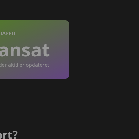
TAPPII
 ansat
 der altid er opdateret
ort?