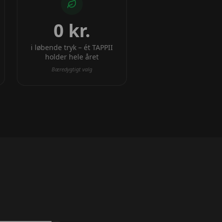
0 kr.
i løbende tryk – ét TAPPII
holder hele året
Bæredygtigt valg