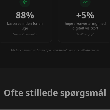
88%
+5%
kasseres inden for en
højere konvertering med
uge
digitalt visitkort
Estimeret branchetal
Ca. lift vs. papir
Alle tal er estimater baseret på branchedata og vores ROI-beregner.
Ofte stillede spørgsmål