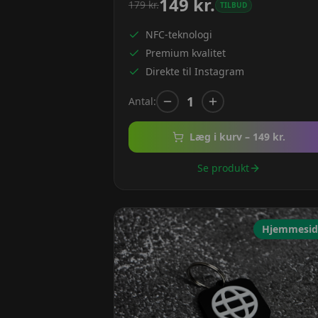
149
kr.
179
kr.
TILBUD
NFC-teknologi
Premium kvalitet
Direkte til Instagram
1
Antal:
Læg i kurv –
149
kr.
Se produkt
Hjemmesid