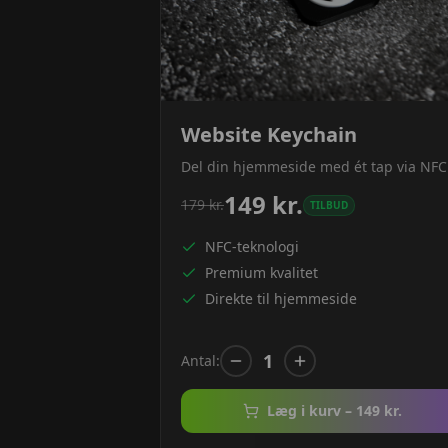
Website Keychain
Del din hjemmeside med ét tap via NFC
149
kr.
179
kr.
TILBUD
NFC-teknologi
Premium kvalitet
Direkte til hjemmeside
1
Antal:
Læg i kurv –
149
kr.