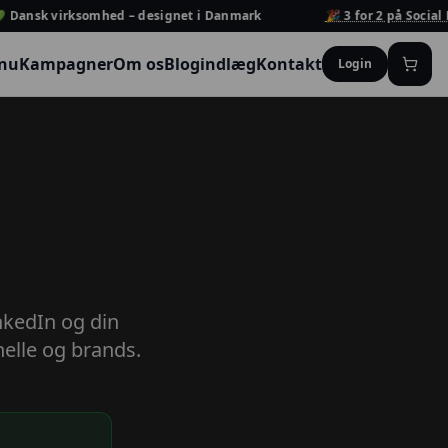
Dansk virksomhed – designet i Danmark
🎉 3 for 2 på Social Ke
 nu
Kampagner
Om os
Blogindlæg
Kontakt
Login
nkedIn og din
nelle og brands.