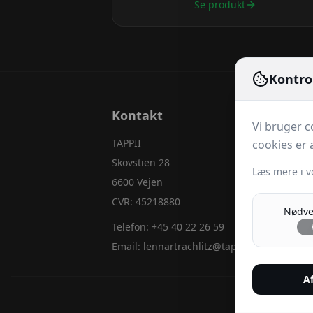
Se produkt
Kontro
Kontakt
Vi bruger c
TAPPII
cookies er a
Skovstien 28
Læs mere i v
6600 Vejen
CVR: 45218880
Nødve
Telefon:
+45 40 22 26 59
Email:
lennartrachlitz@tappii.dk
Af