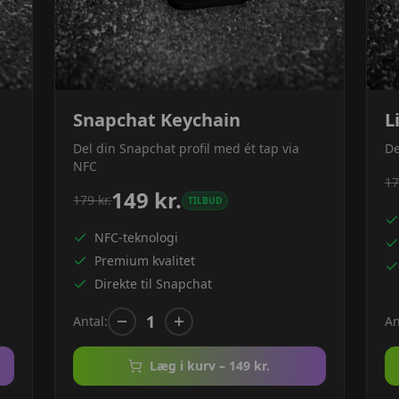
Snapchat Keychain
L
Del din Snapchat profil med ét tap via
De
NFC
17
149
kr.
179
kr.
TILBUD
NFC-teknologi
Premium kvalitet
Direkte til Snapchat
1
Antal:
An
Læg i kurv –
149
kr.