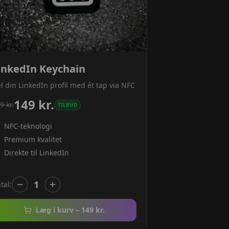
inkedIn Keychain
l din LinkedIn profil med ét tap via NFC
149
kr.
9
kr.
TILBUD
NFC-teknologi
Premium kvalitet
Direkte til LinkedIn
1
tal:
Læg i kurv –
149
kr.