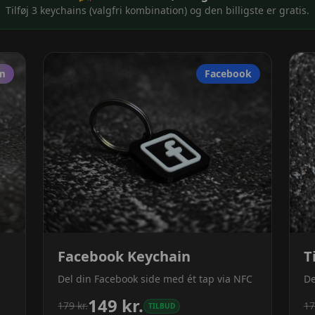
Tilføj 3 keychains (valgfri kombination) og den billigste er gratis.
am
Facebook
Facebook Keychain
T
Del din Facebook side med ét tap via NFC
De
149
kr.
179
kr.
17
TILBUD