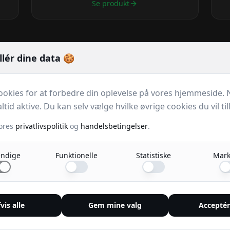
Se produkt
llér dine data 🍪
Hurtige links
Føl
ookies for at forbedre din oplevelse på vores hjemmeside.
Produkter
ltid aktive. Du kan selv vælge hvilke øvrige cookies du vil til
Abonnementer
ores
privatlivspolitik
og
handelsbetingelser
.
Sik
Om os
Kontakt
ndige
Funktionelle
Statistiske
Mark
Privatlivspolitik
Handelsbetingelser
vis alle
Gem mine valg
Acceptér
🇩🇰
100% Danskejet virksomhed