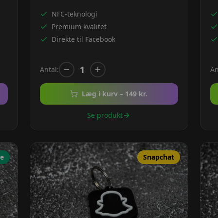
NFC-teknologi
Premium kvalitet
Direkte til Facebook
1
Antal:
An
Læg i kurv –
149
kr.
Se produkt
e
Snapchat