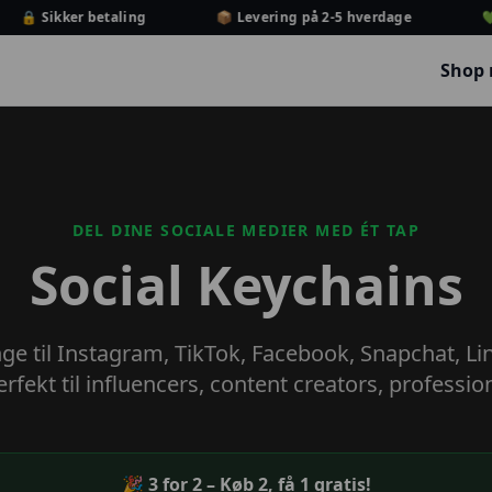
🔒 Sikker betaling
📦 Levering på 2-5 hverdage
💚 
Shop
DEL DINE SOCIALE MEDIER MED ÉT TAP
Social Keychains
ge til Instagram, TikTok, Facebook, Snapchat, Li
fekt til influencers, content creators, professio
🎉 3 for 2 – Køb 2, få 1 gratis!