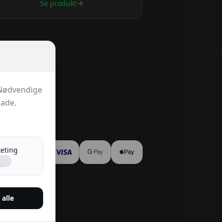
Se produkt
g os
 Nødvendige
lade.
ker betaling
eting
 alle