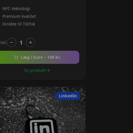
NFC-teknologi
Premium kvalitet
Direkte til TikTok
1
tal:
Læg i kurv –
149
kr.
Se produkt
LinkedIn