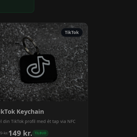
TikTok
ikTok Keychain
l din TikTok profil med ét tap via NFC
149
kr.
9
kr.
TILBUD