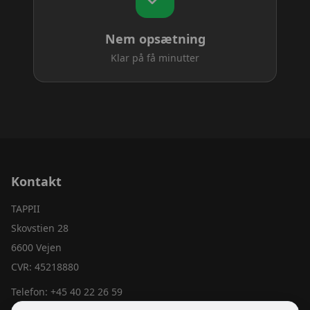
Nem opsætning
Klar på få minutter
Kontakt
TAPPII
Skovstien 28
6600 Vejen
CVR: 45218880
Telefon:
+45 40 22 26 59