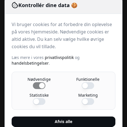
Email:
lennartrachlitz@tappii.dk
Kontrollér dine data 🍪
Hurtige links
Vi bruger cookies for at forbedre din oplevelse
Produkter
på vores hjemmeside. Nødvendige cookies er
Abonnementer
altid aktive. Du kan selv vælge hvilke øvrige
Om os
cookies du vil tillade.
Kontakt
Læs mere i vores
privatlivspolitik
og
Privatlivspolitik
handelsbetingelser
.
Handelsbetingelser
Nødvendige
Funktionelle
Følg os
Statistiske
Marketing
Sikker betaling
Afvis alle