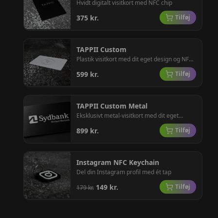
Hvidt digitalt visitkort med NFC chip
375
kr.
Tilføj
TAPPII Custom
Plastik visitkort med dit eget design og NFC
chip
599
kr.
Tilføj
TAPPII Custom Metal
Eksklusivt metal-visitkort med dit eget
design og NFC chip
899
kr.
Tilføj
Instagram NFC Keychain
Del din Instagram profil med ét tap
149
kr.
Tilføj
179
kr.