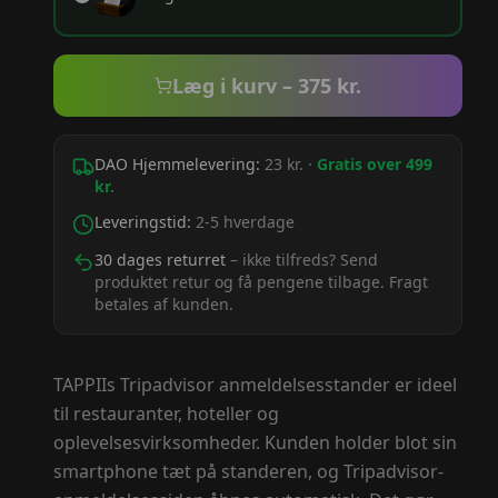
Læg i kurv –
375
kr.
DAO Hjemmelevering:
23 kr. ·
Gratis over 499
kr.
Leveringstid:
2-5 hverdage
30 dages returret
– ikke tilfreds? Send
produktet retur og få pengene tilbage. Fragt
betales af kunden.
TAPPIIs Tripadvisor anmeldelsesstander er ideel
til restauranter, hoteller og
oplevelsesvirksomheder. Kunden holder blot sin
smartphone tæt på standeren, og Tripadvisor-