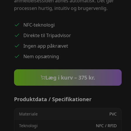
anmeldelsessiden åbnes automatisk. Det gør
processen hurtig, intuitiv og brugervenlig.
NFC-teknologi
Direkte til Tripadvisor
Ingen app påkrævet
Nem opsætning
Læg i kurv –
375
kr.
Produktdata / Specifikationer
Materiale
PVC
Teknologi
NFC / RFID