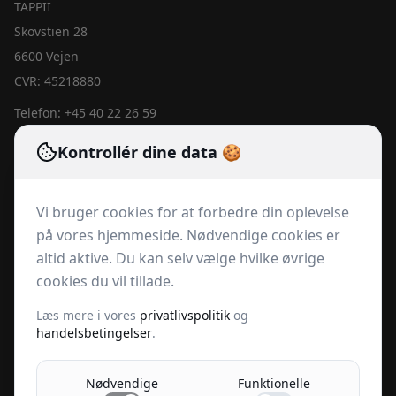
TAPPII
Skovstien 28
6600 Vejen
CVR: 45218880
Telefon:
+45 40 22 26 59
Email:
lennartrachlitz@tappii.dk
Kontrollér dine data 🍪
Hurtige links
Vi bruger cookies for at forbedre din oplevelse
Produkter
på vores hjemmeside. Nødvendige cookies er
Abonnementer
altid aktive. Du kan selv vælge hvilke øvrige
Om os
cookies du vil tillade.
Kontakt
Læs mere i vores
privatlivspolitik
og
Privatlivspolitik
handelsbetingelser
.
Handelsbetingelser
Nødvendige
Funktionelle