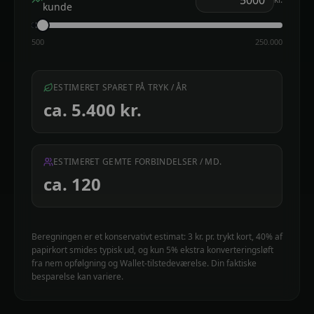
kunde
500
250.000
ESTIMERET SPARET PÅ TRYK / ÅR
ca.
5.400
kr.
ESTIMERET GEMTE FORBINDELSER / MD.
ca.
120
Beregningen er et konservativt estimat: 3 kr. pr. trykt kort, 40% af
papirkort smides typisk ud, og kun 5% ekstra konverteringsløft
fra nem opfølgning og Wallet-tilstedeværelse. Din faktiske
besparelse kan variere.