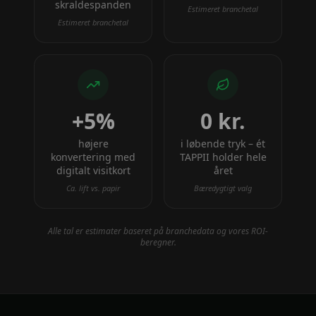
skraldespanden
Estimeret branchetal
Estimeret branchetal
+5%
0 kr.
højere
i løbende tryk – ét
konvertering med
TAPPII holder hele
digitalt visitkort
året
Ca. lift vs. papir
Bæredygtigt valg
Alle tal er estimater baseret på branchedata og vores ROI-
beregner.