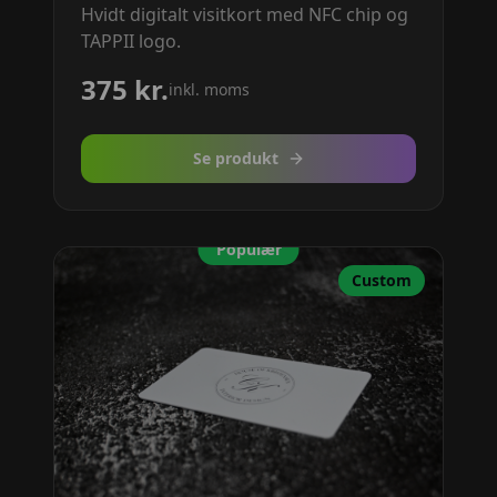
Hvidt digitalt visitkort med NFC chip og
TAPPII logo.
375
kr.
inkl. moms
Se produkt
Populær
Custom